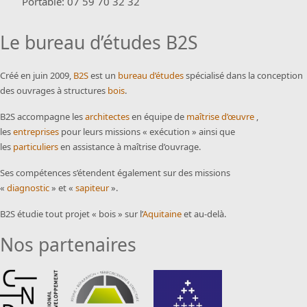
Portable: 07 59 70 32 32
Le bureau d’études B2S
Créé en juin 2009,
B2S
est un
bureau d’études
spécialisé dans la conception
des ouvrages à structures
bois
.
B2S accompagne les
architectes
en équipe de
maîtrise d’œuvre
,
les
entreprises
pour leurs missions « exécution » ainsi que
les
particuliers
en assistance à maîtrise d’ouvrage.
Ses compétences s’étendent également sur des missions
«
diagnostic
» et «
sapiteur
».
B2S étudie tout projet « bois » sur l’
Aquitaine
et au-delà.
Nos partenaires