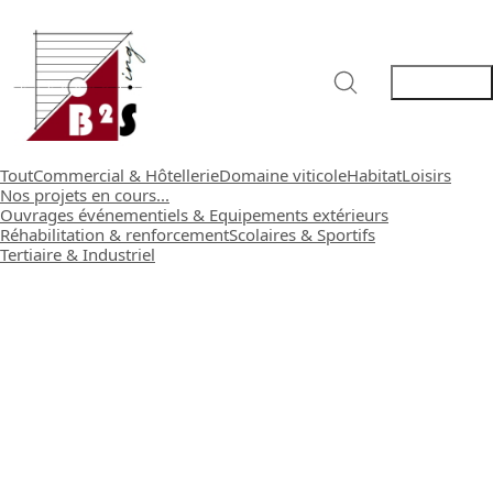
Tout
Commercial & Hôtellerie
Domaine viticole
Habitat
Loisirs
Nos projets en cours...
Ouvrages événementiels & Equipements extérieurs
Réhabilitation & renforcement
Scolaires & Sportifs
Tertiaire & Industriel