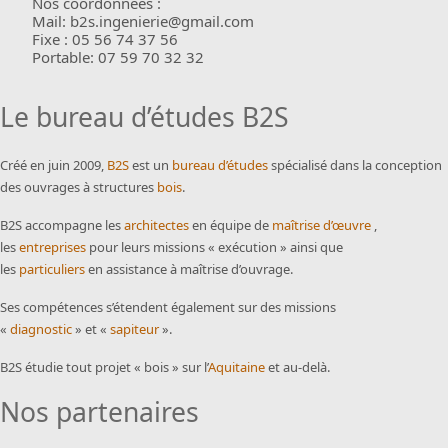
Nos coordonnées :
Mail: b2s.ingenierie@gmail.com
Fixe : 05 56 74 37 56
Portable: 07 59 70 32 32
Le bureau d’études B2S
Créé en juin 2009,
B2S
est un
bureau d’études
spécialisé dans la conception
des ouvrages à structures
bois
.
B2S accompagne les
architectes
en équipe de
maîtrise d’œuvre
,
les
entreprises
pour leurs missions « exécution » ainsi que
les
particuliers
en assistance à maîtrise d’ouvrage.
Ses compétences s’étendent également sur des missions
«
diagnostic
» et «
sapiteur
».
B2S étudie tout projet « bois » sur l’
Aquitaine
et au-delà.
Nos partenaires