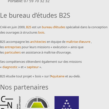
Portable: 07 59 70 32 32
Le bureau d’études B2S
Créé en juin 2009,
B2S
est un
bureau d’études
spécialisé dans la conception
des ouvrages à structures
bois
.
B2S accompagne les
architectes
en équipe de
maîtrise d’œuvre
,
les
entreprises
pour leurs missions « exécution » ainsi que
les
particuliers
en assistance à maîtrise d’ouvrage.
Ses compétences s’étendent également sur des missions
«
diagnostic
» et «
sapiteur
».
B2S étudie tout projet « bois » sur l’
Aquitaine
et au-delà.
Nos partenaires