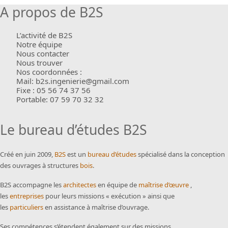
A propos de B2S
L’activité de B2S
Notre équipe
Nous contacter
Nous trouver
Nos coordonnées :
Mail: b2s.ingenierie@gmail.com
Fixe : 05 56 74 37 56
Portable: 07 59 70 32 32
Le bureau d’études B2S
Créé en juin 2009,
B2S
est un
bureau d’études
spécialisé dans la conception
des ouvrages à structures
bois
.
B2S accompagne les
architectes
en équipe de
maîtrise d’œuvre
,
les
entreprises
pour leurs missions « exécution » ainsi que
les
particuliers
en assistance à maîtrise d’ouvrage.
Ses compétences s’étendent également sur des missions