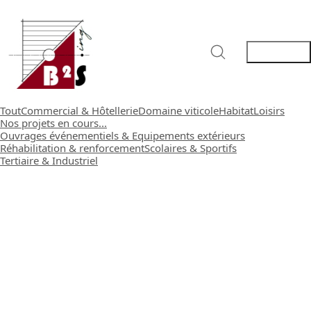
Tout
Commercial & Hôtellerie
Domaine viticole
Habitat
Loisirs
Nos projets en cours...
Ouvrages événementiels & Equipements extérieurs
Réhabilitation & renforcement
Scolaires & Sportifs
Tertiaire & Industriel