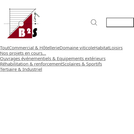
Tout
Commercial & Hôtellerie
Domaine viticole
Habitat
Loisirs
Nos projets en cours...
Ouvrages événementiels & Equipements extérieurs
Réhabilitation & renforcement
Scolaires & Sportifs
Tertiaire & Industriel