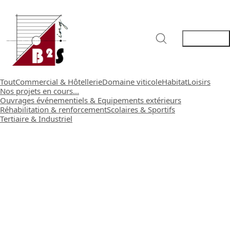
Tout
Commercial & Hôtellerie
Domaine viticole
Habitat
Loisirs
Nos projets en cours...
Ouvrages événementiels & Equipements extérieurs
Réhabilitation & renforcement
Scolaires & Sportifs
Tertiaire & Industriel